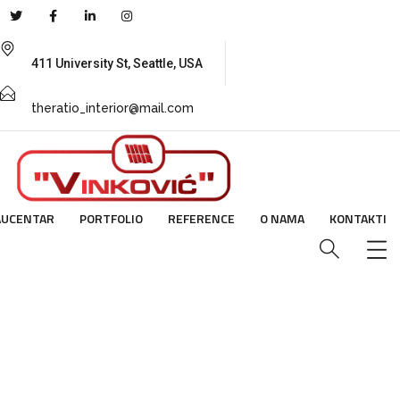
411 University St, Seattle, USA
theratio_interior@mail.com
AUCENTAR
PORTFOLIO
REFERENCE
O NAMA
KONTAKTI