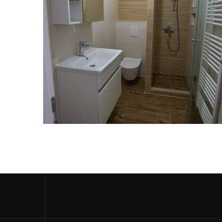
Kupaona
KUPAONA