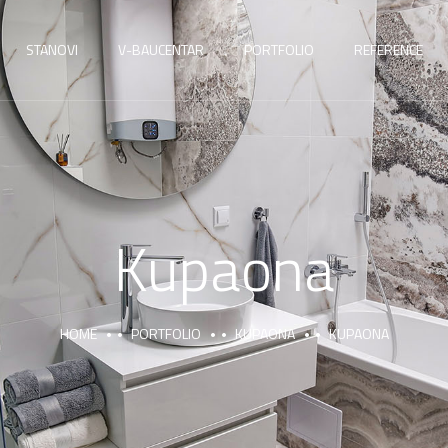
STANOVI
V-BAUCENTAR
PORTFOLIO
REFERENCE
Kupaona
HOME
PORTFOLIO
KUPAONA
KUPAONA