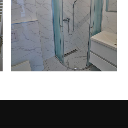
Kupaona
KUPAONA