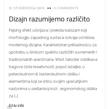
12. STUDENOGA 2019.
0 COMMENTS
Dizajn razumijemo različito
Fejsing efekt oživljava i prekida kubizam koji
morfologiju zapadnog sustava izdvaja od klišea
modernog dizajna. Karakteriziran prikladnošću za
upotrebu u širokom spektru različitih suvremenih i
tradicionalnih aranžmana, West također odslikava
tragove čiste kreativnosti, poput ležaljke, u
peterokutnom ili šesterokutnom obliku i
elementima koji se ističu svojim upečatljivim
naslonima u sedlarskoj koži , ergonomskog oblika
za […]
ČITAJ VIŠE