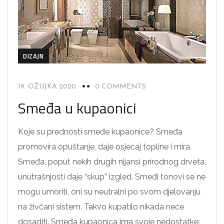
DIZAJN
19. OŽUJKA 2020.
0 COMMENTS
Smeđa u kupaonici
Koje su prednosti smeđe kupaonice? Smeđa
promovira opuštanje, daje osjećaj topline i mira.
Smeđa, poput nekih drugih nijansi prirodnog drveta,
unutrašnjosti daje “skup” izgled. Smeđi tonovi se ne
mogu umoriti, oni su neutralni po svom djelovanju
na živčani sistem. Takvo kupatilo nikada neće
dosaditi. Smeđa kupaonica ima svoje nedostatke: